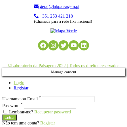
geral@labpaisagem.pt
+351 253 421 218
(Chamada para a rede fixa nacional)
Facebook
Instagram
Twitter
YouTube
LinkedIn
©Laboratório da Paisagem 2022 | Todos os direitos reservados
Manage consent
Login
Registar
*
Username ou Email
*
Password
Lembrar-me?
Recuperar password
Entrar
Não tem uma conta?
Registar