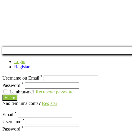
Login
Registar
*
Username ou Email
*
Password
Lembrar-me?
Recuperar password
Entrar
Não tem uma conta?
Registar
*
Email
*
Username
*
Password