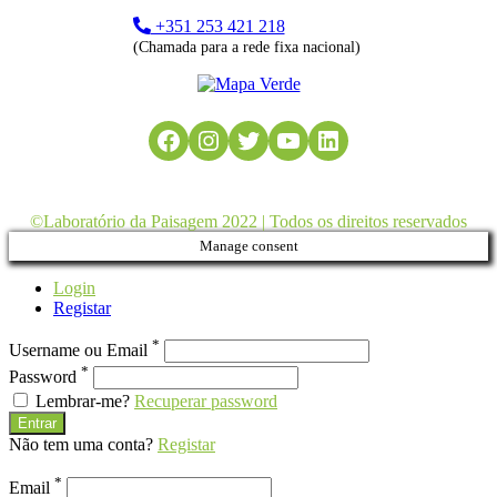
+351 253 421 218
(Chamada para a rede fixa nacional)
Facebook
Instagram
Twitter
YouTube
LinkedIn
©Laboratório da Paisagem 2022 | Todos os direitos reservados
Manage consent
Login
Registar
*
Username ou Email
*
Password
Lembrar-me?
Recuperar password
Entrar
Não tem uma conta?
Registar
*
Email