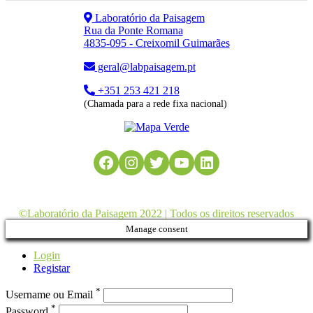
Laboratório da Paisagem
Rua da Ponte Romana
4835-095 - Creixomil Guimarães
geral@labpaisagem.pt
+351 253 421 218
(Chamada para a rede fixa nacional)
Facebook
Instagram
Twitter
YouTube
LinkedIn
©Laboratório da Paisagem 2022 | Todos os direitos reservados
Manage consent
Login
Registar
*
Username ou Email
*
Password