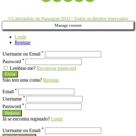
©Laboratório da Paisagem 2022 | Todos os direitos reservados
Manage consent
Login
Registar
*
Username ou Email
*
Password
Lembrar-me?
Recuperar password
Entrar
Não tem uma conta?
Registar
*
Email
*
Username
*
Password
Registar
Já se encontra registado?
Login
*
Username ou Email