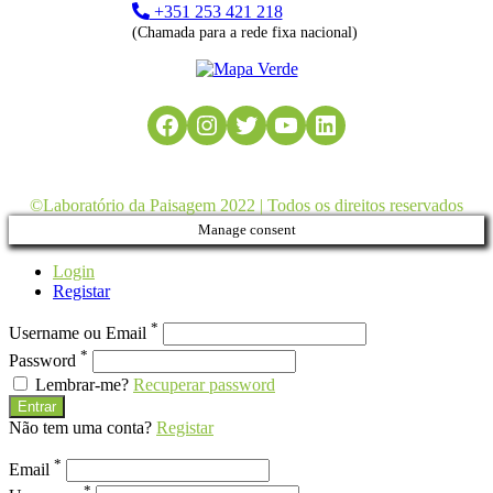
+351 253 421 218
(Chamada para a rede fixa nacional)
Facebook
Instagram
Twitter
YouTube
LinkedIn
©Laboratório da Paisagem 2022 | Todos os direitos reservados
Manage consent
Login
Registar
*
Username ou Email
*
Password
Lembrar-me?
Recuperar password
Entrar
Não tem uma conta?
Registar
*
Email
*