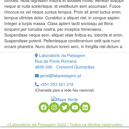
ultricies. Nulla dignissim mauris et sodales mollis. Aenean suscipit
neque at nulla scelerisque, id vestibulum sem accumsan. Fusce
rhoncus ex vel neque cursus tempus. Proin sit amet luctus enim,
tempus ultricies dolor. Curabitur a aliquet nisl, in congue sapien.
Integer a turpis massa. Class aptent taciti sociosqu ad litora
torquent per conubia nostra, per inceptos himenaeos.
Suspendisse neque sem, aliquet vitae finibus eu, lobortis et enim.
Suspendisse potenti. Pellentesque condimentum velit quis nunc
ornare pharetra. Nunc dictum lorem sem, in fringilla nisl dictum a.
Laboratório da Paisagem
Rua da Ponte Romana
4835-095 - Creixomil Guimarães
geral@labpaisagem.pt
+351 253 421 218
(Chamada para a rede fixa nacional)
Facebook
Instagram
Twitter
YouTube
LinkedIn
©Laboratório da Paisagem 2022 | Todos os direitos reservados