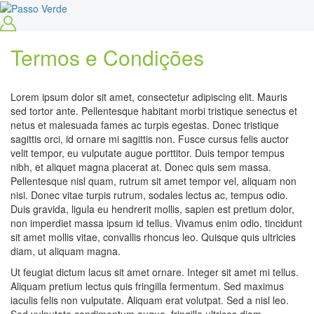
Termos e Condições
Lorem ipsum dolor sit amet, consectetur adipiscing elit. Mauris
sed tortor ante. Pellentesque habitant morbi tristique senectus et
netus et malesuada fames ac turpis egestas. Donec tristique
sagittis orci, id ornare mi sagittis non. Fusce cursus felis auctor
velit tempor, eu vulputate augue porttitor. Duis tempor tempus
nibh, et aliquet magna placerat at. Donec quis sem massa.
Pellentesque nisl quam, rutrum sit amet tempor vel, aliquam non
nisi. Donec vitae turpis rutrum, sodales lectus ac, tempus odio.
Duis gravida, ligula eu hendrerit mollis, sapien est pretium dolor,
non imperdiet massa ipsum id tellus. Vivamus enim odio, tincidunt
sit amet mollis vitae, convallis rhoncus leo. Quisque quis ultricies
diam, ut aliquam magna.
Ut feugiat dictum lacus sit amet ornare. Integer sit amet mi tellus.
Aliquam pretium lectus quis fringilla fermentum. Sed maximus
iaculis felis non vulputate. Aliquam erat volutpat. Sed a nisl leo.