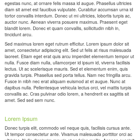
egestas nunc, at ornare felis massa id augue. Phasellus ultricies
diam sit amet est faucibus vulputate. Curabitur accumsan urna id
tortor convallis interdum. Donec ut mi ultricies, lobortis turpis ac,
auctor nunc. Aenean viverra posuere maximus. Praesent eget
blandit lorem. Donec et quam convallis, sollicitudin nibh in,
tincidunt arcu.
Sed maximus lorem eget rutrum efficitur. Lorem ipsum dolor sit
amet, consectetur adipiscing elit. Sed ut felis at risus malesuada
laoreet. Etiam eget erat quis arcu imperdiet elementum tempor ut
nulla. Fusce diam nulla, ullamcorper id ipsum id, viverra facilisis
lectus. Ut ac scelerisque mauris. Sed et elementum enim, quis
gravida turpis. Phasellus sed porta tellus. Nam nec fringilla arcu.
Fusce in nibh nec erat aliquam euismod at et augue. Nunc at
dapibus nulla. Pellentesque vehicula lectus orci, vel mattis turpis
convallis ac. Cras pulvinar odio lorem, a hendrerit ex sagittis sit
amet. Sed sed sem nunc.
Lorem Ipsum
Donec turpis elit, commodo vel neque quis, facilisis cursus ante.
Ut tempor consectetur ante. Vivamus malesuada porttitor orci ac