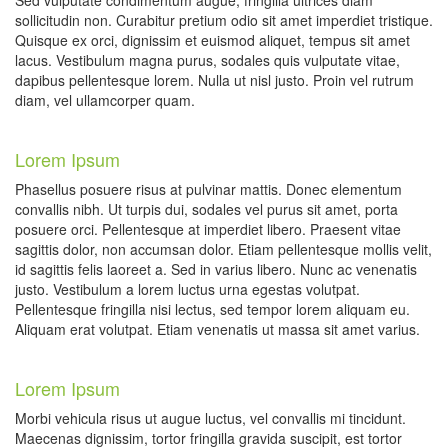
Sed vulputate condimentum augue, fringilla ultrices diam
sollicitudin non. Curabitur pretium odio sit amet imperdiet tristique.
Quisque ex orci, dignissim et euismod aliquet, tempus sit amet
lacus. Vestibulum magna purus, sodales quis vulputate vitae,
dapibus pellentesque lorem. Nulla ut nisl justo. Proin vel rutrum
diam, vel ullamcorper quam.
Lorem Ipsum
Phasellus posuere risus at pulvinar mattis. Donec elementum
convallis nibh. Ut turpis dui, sodales vel purus sit amet, porta
posuere orci. Pellentesque at imperdiet libero. Praesent vitae
sagittis dolor, non accumsan dolor. Etiam pellentesque mollis velit,
id sagittis felis laoreet a. Sed in varius libero. Nunc ac venenatis
justo. Vestibulum a lorem luctus urna egestas volutpat.
Pellentesque fringilla nisi lectus, sed tempor lorem aliquam eu.
Aliquam erat volutpat. Etiam venenatis ut massa sit amet varius.
Lorem Ipsum
Morbi vehicula risus ut augue luctus, vel convallis mi tincidunt.
Maecenas dignissim, tortor fringilla gravida suscipit, est tortor