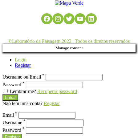
Facebook
Instagram
Twitter
YouTube
LinkedIn
©Laboratório da Paisagem 2022 | Todos os direitos reservados
Manage consent
Login
Registar
*
Username ou Email
*
Password
Lembrar-me?
Recuperar password
Entrar
Não tem uma conta?
Registar
*
Email
*
Username
*
Password
Registar