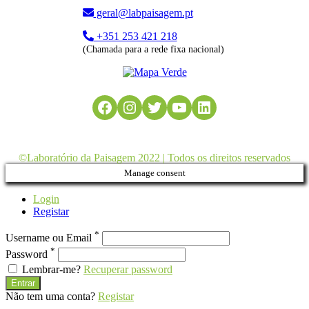
geral@labpaisagem.pt
+351 253 421 218
(Chamada para a rede fixa nacional)
Facebook
Instagram
Twitter
YouTube
LinkedIn
©Laboratório da Paisagem 2022 | Todos os direitos reservados
Manage consent
Login
Registar
*
Username ou Email
*
Password
Lembrar-me?
Recuperar password
Entrar
Não tem uma conta?
Registar