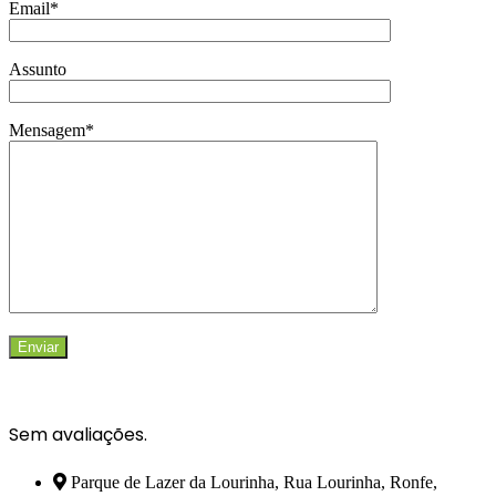
Email*
Assunto
Mensagem*
Rate
this
item:
Sem avaliações.
Submit
Parque de Lazer da Lourinha, Rua Lourinha, Ronfe,
Rating