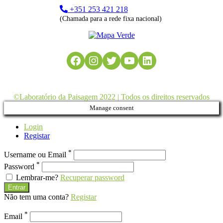
+351 253 421 218
(Chamada para a rede fixa nacional)
Facebook
Instagram
Twitter
YouTube
LinkedIn
©Laboratório da Paisagem 2022 | Todos os direitos reservados
Manage consent
Login
Registar
*
Username ou Email
*
Password
Lembrar-me?
Recuperar password
Entrar
Não tem uma conta?
Registar
*
Email