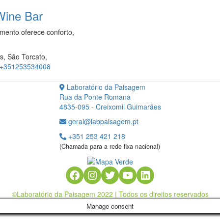
Wine Bar
mento oferece conforto,
s, São Torcato,
+351253534008
Laboratório da Paisagem
Rua da Ponte Romana
4835-095 - Creixomil Guimarães
geral@labpaisagem.pt
+351 253 421 218
(Chamada para a rede fixa nacional)
Facebook
Instagram
Twitter
YouTube
LinkedIn
©Laboratório da Paisagem 2022 | Todos os direitos reservados
Manage consent