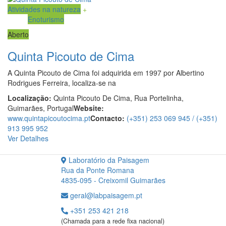
Atividades na natureza
+
Enoturismo
Aberto
Quinta Picouto de Cima
A Quinta Picouto de Cima foi adquirida em 1997 por Albertino
Rodrigues Ferreira, localiza-se na
Localização:
Quinta Picouto De Cima, Rua Portelinha,
Guimarães, Portugal
Website:
www.quintapicoutocima.pt
Contacto:
(+351) 253 069 945 / (+351)
913 995 952
Ver Detalhes
Laboratório da Paisagem
Rua da Ponte Romana
4835-095 - Creixomil Guimarães
geral@labpaisagem.pt
+351 253 421 218
(Chamada para a rede fixa nacional)